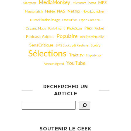
MediaMonkey
MP3
Mapy.com
Microsoft Photos
NAS
Netflix
Musixmatch
Météo
Nova Launcher
Numérisation image
OneDrive
Open Camera
Plex
Organic Maps
Park4night
PhotoScan
Pocket
Populaire
Podcast Addict
Réalité virtuelle
SensCritique
SMS Backup & Restore
Spotify
Sélections
Trakt.tv
Tripadvisor
YouTube
Veeam Agent
RECHERCHER UN
ARTICLE
SOUTENIR LE GEEK