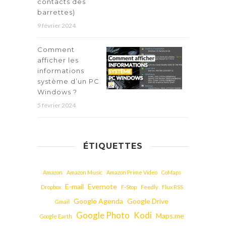
contacts des
barrettes)
9 février 2024
Comment
afficher les
informations
système d’un PC
Windows ?
5 février 2024
ÉTIQUETTES
Amazon
Amazon Music
Amazon Prime Video
CoMaps
E-mail
Evernote
Dropbox
F-Stop
Feedly
Flux RSS
Google Agenda
Google Drive
Gmail
Google Photo
Kodi
Maps.me
Google Earth