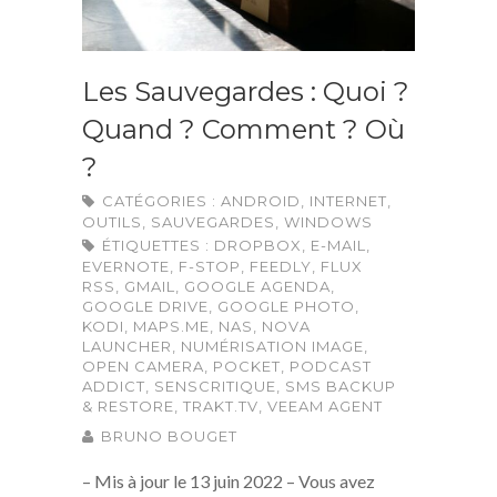
Les Sauvegardes : Quoi ?
Quand ? Comment ? Où
?
CATÉGORIES :
ANDROID
,
INTERNET
,
OUTILS
,
SAUVEGARDES
,
WINDOWS
ÉTIQUETTES :
DROPBOX
,
E-MAIL
,
EVERNOTE
,
F-STOP
,
FEEDLY
,
FLUX
RSS
,
GMAIL
,
GOOGLE AGENDA
,
GOOGLE DRIVE
,
GOOGLE PHOTO
,
KODI
,
MAPS.ME
,
NAS
,
NOVA
LAUNCHER
,
NUMÉRISATION IMAGE
,
OPEN CAMERA
,
POCKET
,
PODCAST
ADDICT
,
SENSCRITIQUE
,
SMS BACKUP
& RESTORE
,
TRAKT.TV
,
VEEAM AGENT
BRUNO BOUGET
– Mis à jour le 13 juin 2022 – Vous avez