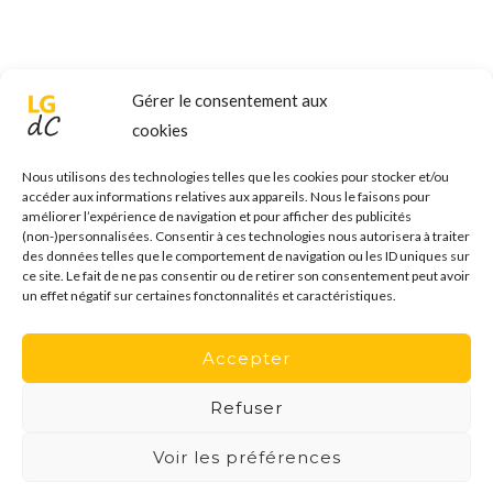
Gérer le consentement aux
cookies
Nous utilisons des technologies telles que les cookies pour stocker et/ou
accéder aux informations relatives aux appareils. Nous le faisons pour
améliorer l’expérience de navigation et pour afficher des publicités
(non-)personnalisées. Consentir à ces technologies nous autorisera à traiter
des données telles que le comportement de navigation ou les ID uniques sur
ce site. Le fait de ne pas consentir ou de retirer son consentement peut avoir
un effet négatif sur certaines fonctonnalités et caractéristiques.
Accepter
© Copyright 2026
Le Geek du Cerisier
Tous
Refuser
Droits Réservés -
Mentions légales
-
Voir les préférences
Politique de confidentialité
-
Politique de