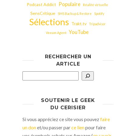
Populaire
Podcast Addict
Réalité virtuelle
SensCritique
SMS Backup & Restore
Spotify
Sélections
Trakt.tv
Tripadvisor
YouTube
Veeam Agent
RECHERCHER UN
ARTICLE
SOUTENIR LE GEEK
DU CERISIER
Si vous appréciez ce site vous pouvez
faire
un don
et/ou passer par
ce lien
pour faire
vos éventuels achats sur Amazon (
en savoir