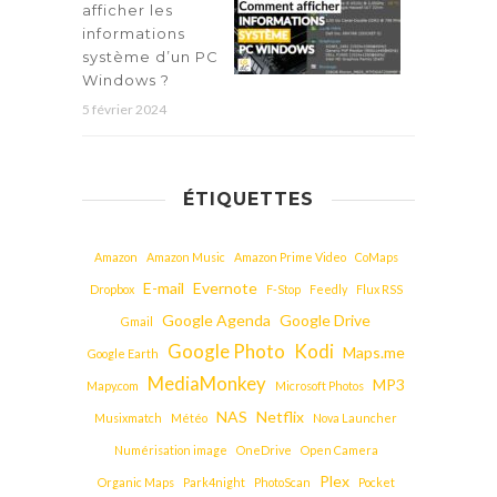
afficher les
informations
système d’un PC
Windows ?
5 février 2024
ÉTIQUETTES
Amazon
Amazon Music
Amazon Prime Video
CoMaps
E-mail
Evernote
Dropbox
F-Stop
Feedly
Flux RSS
Google Agenda
Google Drive
Gmail
Google Photo
Kodi
Maps.me
Google Earth
MediaMonkey
MP3
Mapy.com
Microsoft Photos
NAS
Netflix
Musixmatch
Météo
Nova Launcher
Numérisation image
OneDrive
Open Camera
Plex
Organic Maps
Park4night
PhotoScan
Pocket