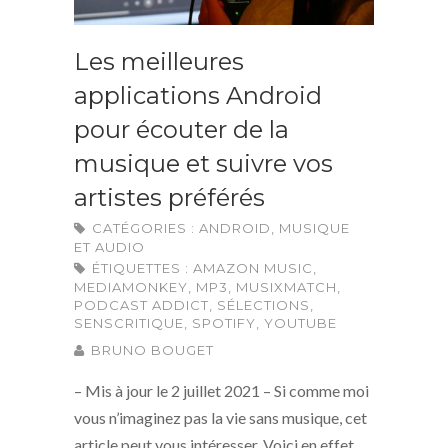
Les meilleures
applications Android
pour écouter de la
musique et suivre vos
artistes préférés
CATÉGORIES :
ANDROID
,
MUSIQUE
ET AUDIO
ÉTIQUETTES :
AMAZON MUSIC
,
MEDIAMONKEY
,
MP3
,
MUSIXMATCH
,
PODCAST ADDICT
,
SÉLECTIONS
,
SENSCRITIQUE
,
SPOTIFY
,
YOUTUBE
BRUNO BOUGET
– Mis à jour le 2 juillet 2021 – Si comme moi
vous n’imaginez pas la vie sans musique, cet
article peut vous intéresser. Voici en effet