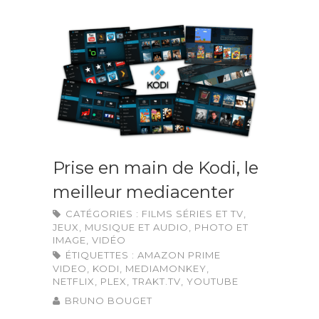
Prise en main de Kodi, le
meilleur mediacenter
CATÉGORIES :
FILMS SÉRIES ET TV
,
JEUX
,
MUSIQUE ET AUDIO
,
PHOTO ET
IMAGE
,
VIDÉO
ÉTIQUETTES :
AMAZON PRIME
VIDEO
,
KODI
,
MEDIAMONKEY
,
NETFLIX
,
PLEX
,
TRAKT.TV
,
YOUTUBE
BRUNO BOUGET