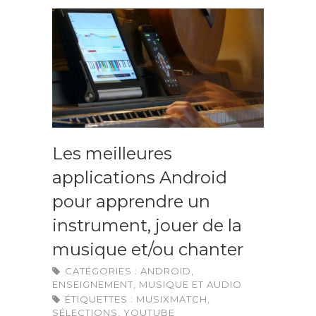
Les meilleures
applications Android
pour apprendre un
instrument, jouer de la
musique et/ou chanter
CATÉGORIES :
ANDROID
,
ENSEIGNEMENT
,
MUSIQUE ET AUDIO
ÉTIQUETTES :
MUSIXMATCH
,
SÉLECTIONS
,
YOUTUBE