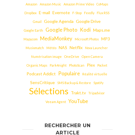
Amazon
Amazon Music
Amazon Prime Video
CoMaps
E-mail
Evernote
Dropbox
F-Stop
Feedly
Flux RSS
Google Agenda
Google Drive
Gmail
Google Photo
Kodi
Maps.me
Google Earth
MediaMonkey
MP3
Mapy.com
Microsoft Photos
NAS
Netflix
Musixmatch
Météo
Nova Launcher
Numérisation image
OneDrive
Open Camera
Plex
Organic Maps
Park4night
PhotoScan
Pocket
Populaire
Podcast Addict
Réalité virtuelle
SensCritique
SMS Backup & Restore
Spotify
Sélections
Trakt.tv
Tripadvisor
YouTube
Veeam Agent
RECHERCHER UN
ARTICLE