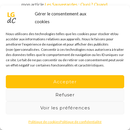
mon article
Les Sauvegardes : Quoi ? Quand
? Comment ? Où ?
.
Gérer le consentement aux
cookies
Disques durs externes USB
Voir ma sélection de marques
Nous utilisons des technologies telles que les cookies pour stocker et/ou
accéder aux informations relatives aux appareils. Nous le faisons pour
Perso je préfère assembler moi-même mes
améliorer l’expérience de navigation et pour afficher des publicités
(non-)personnalisées. Consentir à ces technologies nous autorisera à traiter
disques durs externes en achetant un disque
des données telles que le comportement de navigation ou les ID uniques sur
dur « interne » et un boîtier USB, car parfois
ce site. Le fait de ne pas consentir ou de retirer son consentement peut avoir
un effet négatif sur certaines fonctonnalités et caractéristiques.
seul l’un des deux tombe en panne sur les
« disques tout faits », et ces derniers sont
Accepter
rarement démontables, contrairement à un
assemblage fait soi-même.
Refuser
Dans tous les cas choisissez au minimum
Voir les préférences
des USB « 3 »; potentiellement au moins 10x
plus rapides que les USB « 2 »).
Politique de cookies
Politique de confidentialité