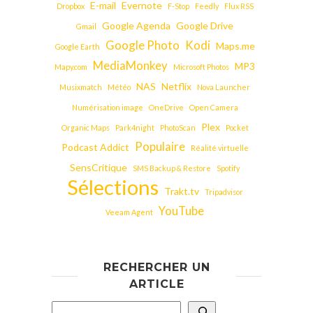
E-mail
Evernote
Dropbox
F-Stop
Feedly
Flux RSS
Google Agenda
Google Drive
Gmail
Google Photo
Kodi
Maps.me
Google Earth
MediaMonkey
MP3
Mapy.com
Microsoft Photos
NAS
Netflix
Musixmatch
Météo
Nova Launcher
Numérisation image
OneDrive
Open Camera
Plex
Organic Maps
Park4night
PhotoScan
Pocket
Populaire
Podcast Addict
Réalité virtuelle
SensCritique
SMS Backup & Restore
Spotify
Sélections
Trakt.tv
Tripadvisor
YouTube
Veeam Agent
RECHERCHER UN
ARTICLE