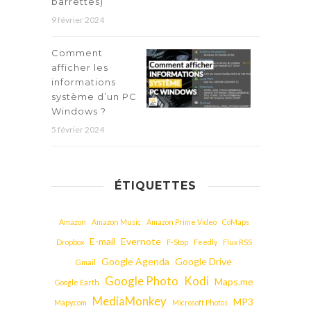
barrettes)
9 février 2024
Comment
afficher les
informations
système d’un PC
Windows ?
5 février 2024
ÉTIQUETTES
Amazon
Amazon Music
Amazon Prime Video
CoMaps
E-mail
Evernote
Dropbox
F-Stop
Feedly
Flux RSS
Google Agenda
Google Drive
Gmail
Google Photo
Kodi
Maps.me
Google Earth
MediaMonkey
MP3
Mapy.com
Microsoft Photos