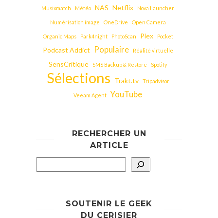
NAS
Netflix
Musixmatch
Météo
Nova Launcher
Numérisation image
OneDrive
Open Camera
Plex
Organic Maps
Park4night
PhotoScan
Pocket
Populaire
Podcast Addict
Réalité virtuelle
SensCritique
SMS Backup & Restore
Spotify
Sélections
Trakt.tv
Tripadvisor
YouTube
Veeam Agent
RECHERCHER UN
ARTICLE
SOUTENIR LE GEEK
DU CERISIER