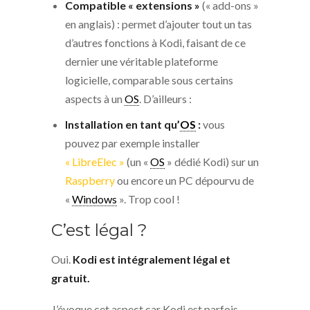
Compatible « extensions »
(« add-ons »
en anglais) : permet d’ajouter tout un tas
d’autres fonctions à Kodi, faisant de ce
dernier une véritable plateforme
logicielle, comparable sous certains
aspects à un
OS
. D’ailleurs :
Installation en tant qu’
OS
:
vous
pouvez par exemple installer
« LibreElec »
(un «
OS
»
dédié Kodi) sur un
Raspberry
ou encore un PC dépourvu de
«
Windows
». Trop cool !
C’est légal ?
Oui.
Kodi est intégralement légal et
gratuit.
J’évoque cet aspect car Kodi est parfois