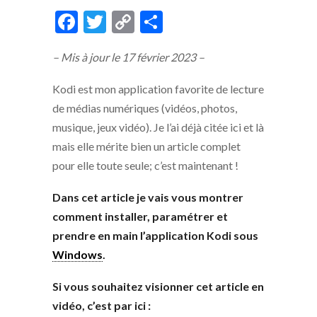
F
T
C
P
ac
w
o
ar
– Mis à jour le 17 février 2023 –
e
itt
p
ta
b
er
y
g
Kodi est mon application favorite de lecture
o
Li
er
de médias numériques (vidéos, photos,
musique, jeux vidéo). Je l’ai déjà citée ici et là
o
n
mais elle mérite bien un article complet
k
k
pour elle toute seule; c’est maintenant !
Dans cet article je vais vous montrer
comment installer, paramétrer et
prendre en main l’application Kodi sous
Windows
.
Si vous souhaitez visionner cet article en
vidéo, c’est par ici :