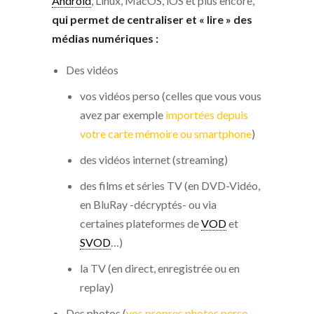
Android
, Linux, MacOS, iOS et plus encore,
qui permet de
centraliser et « lire » des
médias numériques :
Des vidéos
vos vidéos perso (celles que vous vous
avez par exemple
importées depuis
votre carte mémoire ou smartphone
)
des vidéos internet (streaming)
des films et séries TV (en DVD-Vidéo,
en BluRay -décryptés- ou via
certaines plateformes de
VOD
et
SVOD
…)
la TV (en direct, enregistrée ou en
replay)
Des photos (
vos propres photos perso