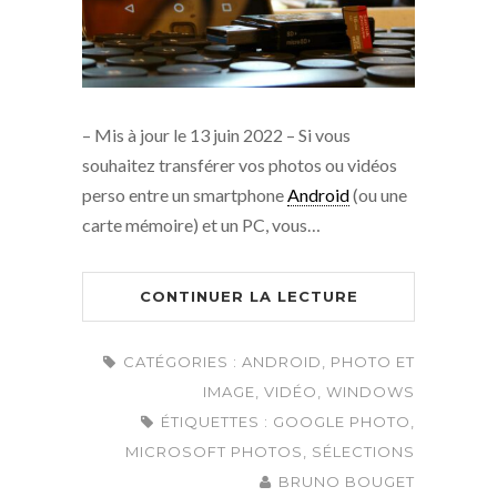
– Mis à jour le 13 juin 2022 – Si vous
souhaitez transférer vos photos ou vidéos
perso entre un smartphone
Android
(ou une
carte mémoire) et un PC, vous…
CONTINUER LA LECTURE
CATÉGORIES :
ANDROID
,
PHOTO ET
IMAGE
,
VIDÉO
,
WINDOWS
ÉTIQUETTES :
GOOGLE PHOTO
,
MICROSOFT PHOTOS
,
SÉLECTIONS
BRUNO BOUGET