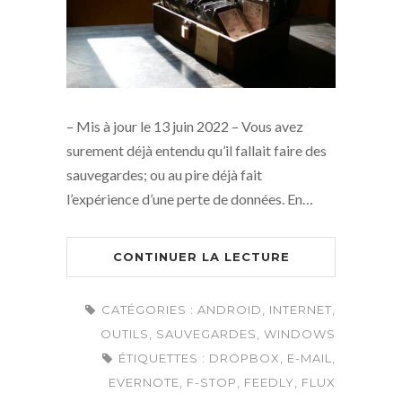
– Mis à jour le 13 juin 2022 – Vous avez
surement déjà entendu qu’il fallait faire des
sauvegardes; ou au pire déjà fait
l’expérience d’une perte de données. En…
CONTINUER LA LECTURE
CATÉGORIES :
ANDROID
,
INTERNET
,
OUTILS
,
SAUVEGARDES
,
WINDOWS
ÉTIQUETTES :
DROPBOX
,
E-MAIL
,
EVERNOTE
,
F-STOP
,
FEEDLY
,
FLUX