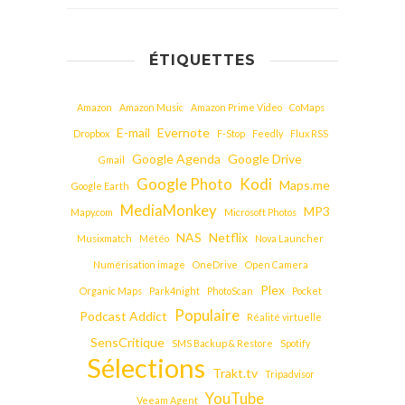
ÉTIQUETTES
Amazon
Amazon Music
Amazon Prime Video
CoMaps
E-mail
Evernote
Dropbox
F-Stop
Feedly
Flux RSS
Google Agenda
Google Drive
Gmail
Google Photo
Kodi
Maps.me
Google Earth
MediaMonkey
MP3
Mapy.com
Microsoft Photos
NAS
Netflix
Musixmatch
Météo
Nova Launcher
Numérisation image
OneDrive
Open Camera
Plex
Organic Maps
Park4night
PhotoScan
Pocket
Populaire
Podcast Addict
Réalité virtuelle
SensCritique
SMS Backup & Restore
Spotify
Sélections
Trakt.tv
Tripadvisor
YouTube
Veeam Agent